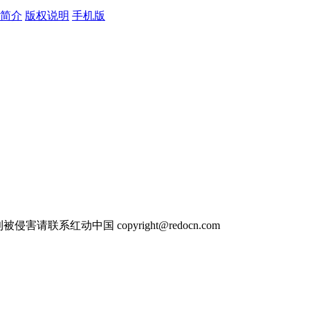
简介
版权说明
手机版
相框
cad镂空欧式雕花
欧式门雕花
欧式浮雕花
欧式雕花图库
欧式圆形镂空雕花
欧式木纹雕花
欧式卷草雕花
欧式镂空雕花图案
侵害请联系红动中国 copyright@redocn.com
雕花背景
欧式镂空圆形雕花
欧式