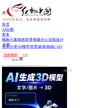
首页
AI出图
更多
模板
元素
插画
背景
视频
办公
在线设计
全部
全部分类
3D模型
背景墙|装饰画
CAD
全部
全部类型
VIP
摄影图
80结果

搜索
或
找人设计