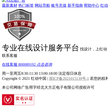
最新素材
热门标签
网站导航
账号充值
新手指南
帮助中心
红动
欧式镂空雕花隔断
欧式雕花花纹
欧式雕花板
欧式雕花矢量图
欧式石膏雕花
欧式雕花模型
专业在线设计服务平台
找设计，上红动
联系客服
欧式雕花家具
欧式镂空雕花屏风
在线客服
800089192
点击咨询
周一至周五8:30-11:30 13:00-18:00
法定假日休息
Copyright © 2021 红动中国 |
浙ICP备2021015139号-1
若您的权利被
红色欧式图案镂空雕花
欧式镂空
本公司网络广告用字经北大方正电子有限公司授权许可