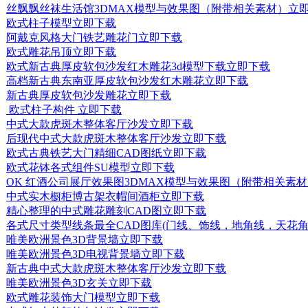
丝飘飘丝袜生活馆3DMAX模型与效果图（附带相关素材）
立
欧式柱子模型
立即下载
阿戴克风格大门铁艺雕花门
立即下载
欧式雕花吊顶
立即下载
欧式新古典厚皮软包沙发红木雕花3d模型下载
立即下载
高档新古典东南亚厚皮软包沙发红木雕花
立即下载
新古典厚皮软包沙发雕花
立即下载
欧式柱子构件
立即下载
中式大款虎斑木整体客厅沙发
立即下载
后现代中式大款虎斑木整体客厅沙发
立即下载
欧式古典铁艺大门精细CAD图纸
立即下载
欧式花钵各式组件SU模型
立即下载
OK 红酒公司展厅效果图3DMAX模型与效果图（附带相关素
中式实木橱柜博古架衣帽间酒柜
立即下载
精心整理的中式雕花雕刻CAD图
立即下载
各式尺寸类型线条最全CAD图库(门线、饰线，地角线，天花
唯美欧洲景色3D背景墙
立即下载
唯美欧洲景色3D电视背景墙
立即下载
新古典中式大款虎斑木整体客厅沙发
立即下载
唯美欧洲景色3D玄关
立即下载
欧式雕花装饰大门模型
立即下载