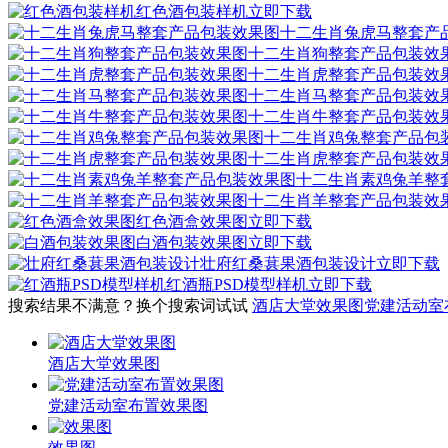
红色酒包装样机
立即下载
十二生肖兔虎马整套产
十二生肖狗整套产品包装效
十二生肖虎整套产品包装效
十二生肖马整套产品包装效
十二生肖牛整套产品包装效
十二生肖鸡兔整套产品包
十二生肖虎整套产品包装效
十二生肖素鸡兔羊整
十二生肖羊整套产品包装效
红色酒盒效果图
立即下载
白酒包装效果图
立即下载
壮府红桑葚果酒包装设计
立即下载
红酒瓶PSD模型样机
立即下载
搜索结果不满意？换个搜索词试试
酒店大堂效果图
党建活动室
酒店大堂效果图
党建活动室布置效果图
效果图