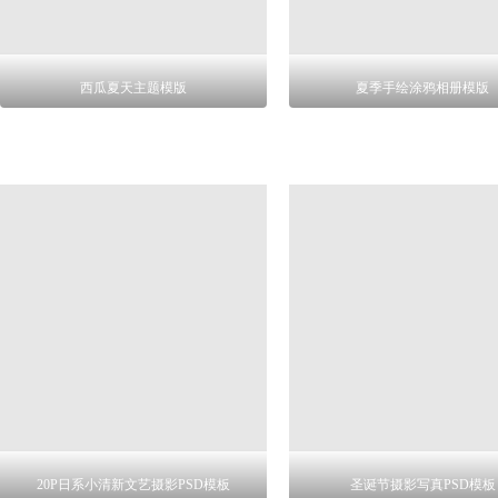
西瓜夏天主题模版
夏季手绘涂鸦相册模版
20P日系小清新文艺摄影PSD模板
圣诞节摄影写真PSD模板