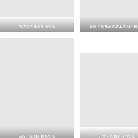
简洁大气儿童相册模版
新款竖版儿童古装工笔画相册
新版儿童相册模版竖版
儿童写真相册分层竖版