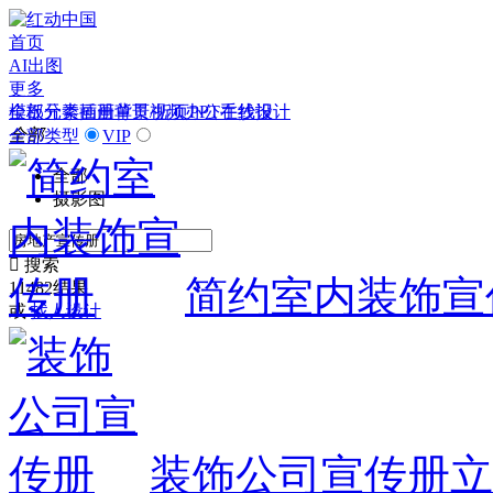
首页
AI出图
更多
模板
全部分类
元素
插画
画册
背景
单页/折页
视频
办公
PPT
在线设计
手抄报
全部
全部类型
VIP
全部
摄影图

搜索
简约室内装饰宣
11482结果
或
找人设计
装饰公司宣传册
立