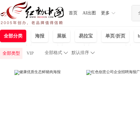
首页
AI出图
更多
全部分类
海报
展板
易拉宝
单页/折页
免抠元素
节日图片
文化墙
背景墙|装饰画
P
全部格式

默认排序

全部类型
VIP