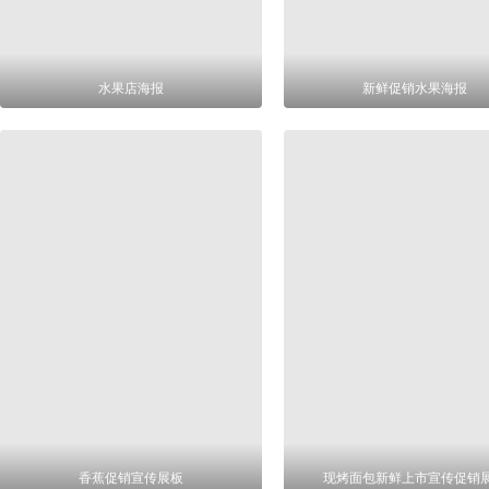
水果店海报
新鲜促销水果海报
香蕉促销宣传展板
现烤面包新鲜上市宣传促销