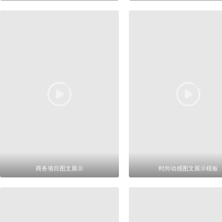
商务项目图文展示
时尚动感图文展示模板