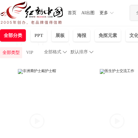
首页
AI出图
更多
全部分类
PPT
展板
海报
免抠元素
文
画册
制度
手机海报
全部格式

默认排序

全部类型
VIP