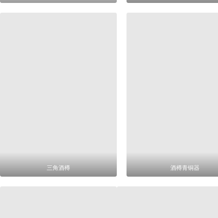
三角酒樽
酒樽青铜器