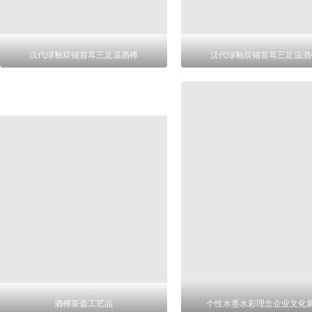
汉代绿釉双铺首耳三足温酒樽
汉代绿釉双铺首耳三足温酒
酒樽茶壶工艺品
个性水墨水彩理念企业文化