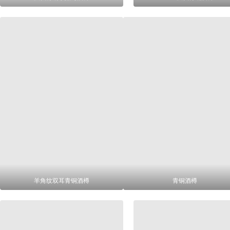
羊角纹双耳青铜酒樽
青铜酒樽