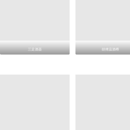
三足酒器
胡傅温酒樽