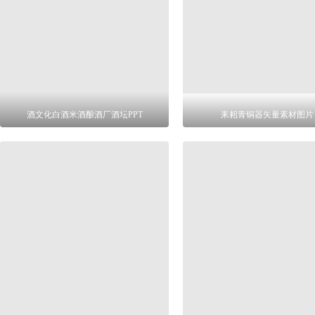
酒文化白酒米酒酿酒厂酒坛PPT
耒耜青铜器矢量素材图片