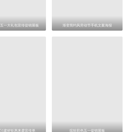
五一大礼包宣传促销展板
渐变简约风劳动节手机文案海报
51建材钜惠来袭宣传单
缤纷彩色五一促销展板