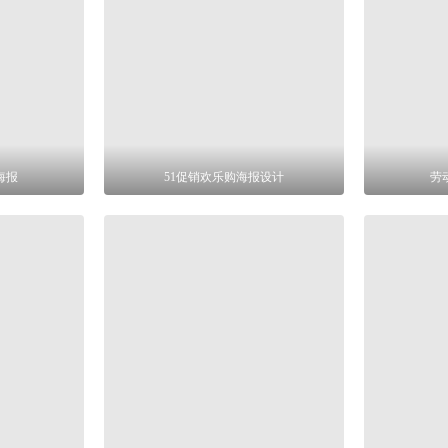
海报
51促销欢乐购海报设计
劳