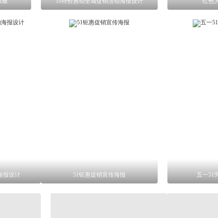
模板
51特价惠动全城促销活动海报设计
红色大
海报设计
51钜惠促销宣传海报
五一51