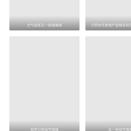
大气创意五一促销海报
51劳动节房地产促销宣传
创意51劳动节海报
五一劳动节海