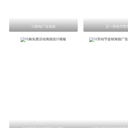
51家电广告海报
五一劳动节背