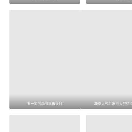
五一51劳动节海报设计
花束大气51家电大促销