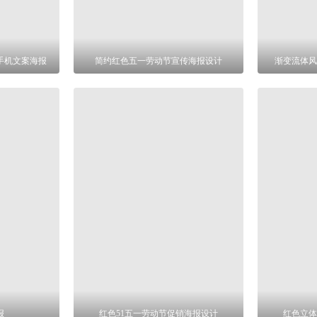
手机文案海报
简约红色五一劳动节宣传海报设计
渐变流体风
报
红色51五一劳动节促销海报设计
红色立体