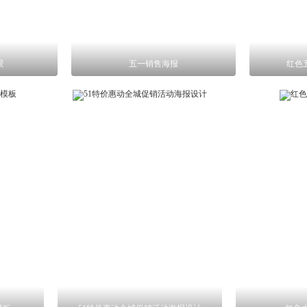
景
五一销售海报
红色