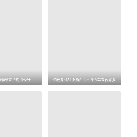
劳动节宣传海报设计
紫色酷炫51换购自由出行汽车宣传海报