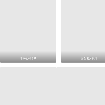
环保公司名片
五金名片设计