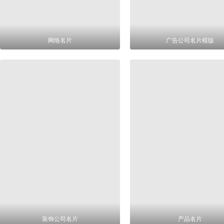
网络名片
广告公司名片模版
装饰公司名片
产品名片