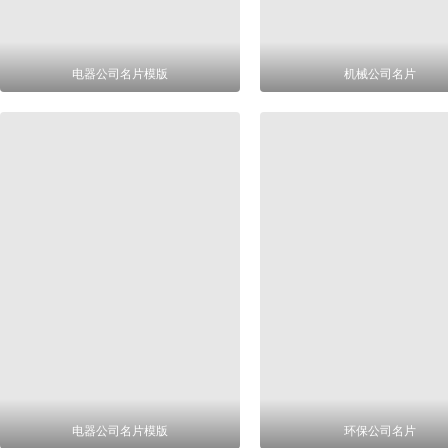
电器公司名片模版
机械公司名片
电器公司名片模版
环保公司名片