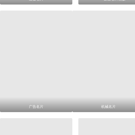
广告名片
机械名片