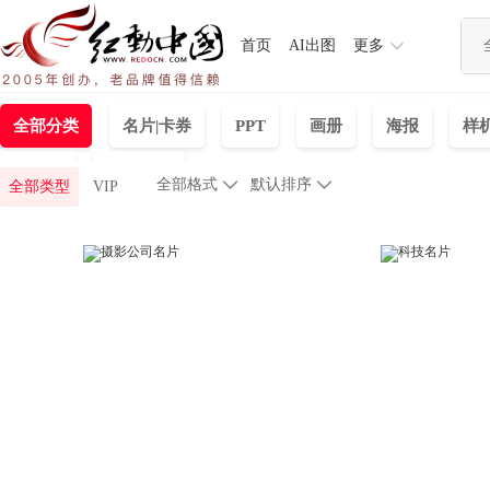
首页
AI出图
更多
全部分类
名片|卡券
PPT
画册
海报
样
文化墙
免抠元素
全部格式

默认排序

全部类型
VIP