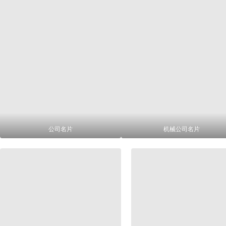
公司名片
机械公司名片