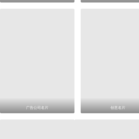
广告公司名片
创意名片