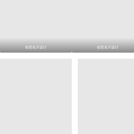
创意名片设计
创意名片设计