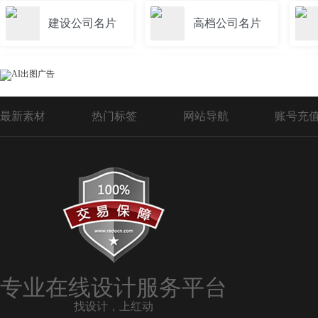
建设公司名片
高档公司名片
房地产公司名片
电子公司名片
最新素材
热门标签
网站导航
账号充
公司简约名片
绿化环保公司名片
家装公司名片
贷款公司名片
文化传媒公司名片
新能源公司名片
专业在线设计服务平台
找设计，上红动
电气公司名片
环保科技公司名片