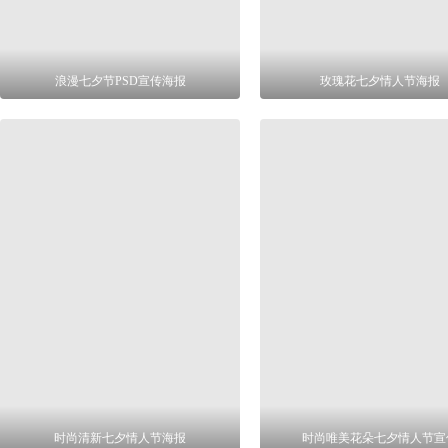
浪漫七夕节PSD宣传海报
玫瑰花七夕情人节海报
时尚清新七夕情人节海报
时尚唯美花朵七夕情人节宣