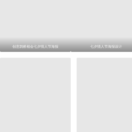
创意鹊桥相会七夕情人节海报
七夕情人节海报设计