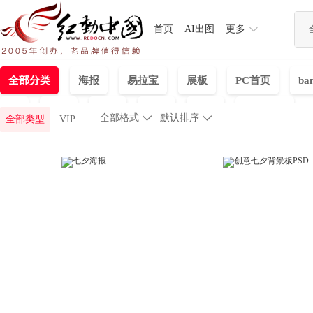
首页
AI出图
更多
全部分类
海报
易拉宝
展板
PC首页
ba
UI
画册
包装
背景
视频
手机海报
全部格式

默认排序

全部类型
VIP