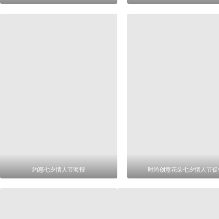
约惠七夕情人节海报
时尚创意花朵七夕情人节促