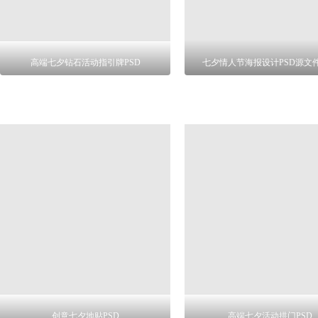
高端七夕钻石活动指引牌PSD
七夕情人节海报设计PSD源文
创意七夕地贴PSD
高端七夕活动拱门PSD