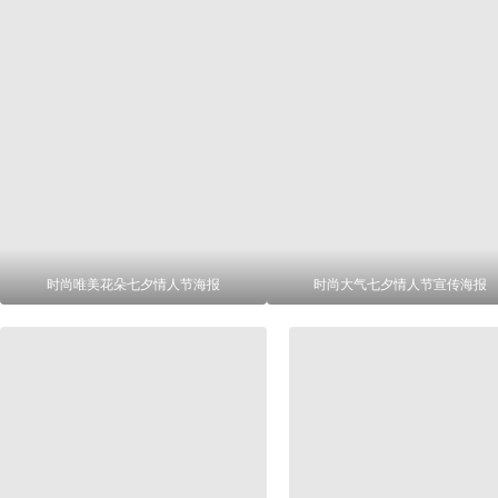
时尚唯美花朵七夕情人节海报
时尚大气七夕情人节宣传海报