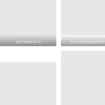
创意气息抽奖券PSD
创意七夕微信朋友圈9宫格P