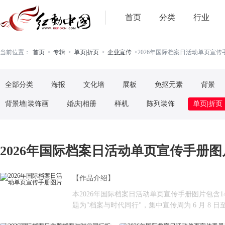
首页
分类
行业
. . .
当前位置：
首页
>
专辑
>
单页|折页
>
企业宣传
>
2026年国际档案日活动单页宣传手
全部分类
海报
文化墙
展板
免抠元素
背景
背景墙|装饰画
婚庆|相册
样机
陈列装饰
单页|折页
2026年国际档案日活动单页宣传手册图片
【作品介绍】
本2026年国际档案日活动单页宣传手册图片包含14张
题为"档案与时代同行"，集中宣传周为 6 月 8 日至 14