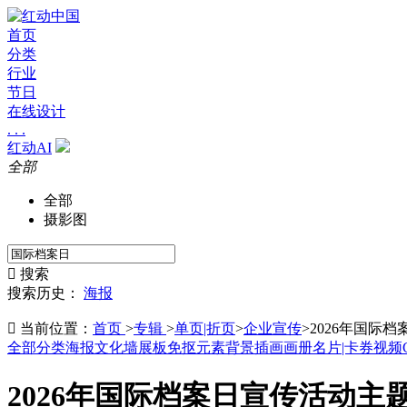
首页
分类
行业
节日
在线设计
. . .
红动AI
全部
全部
摄影图

搜索
搜索历史：
海报

当前位置：
首页
>
专辑
>
单页|折页
>
企业宣传
>
2026年国际
全部分类
海报
文化墙
展板
免抠元素
背景
插画
画册
名片|卡券
视频
2026年国际档案日宣传活动主题