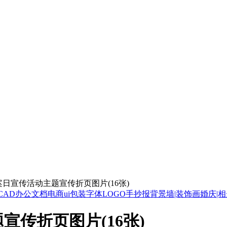
档案日宣传活动主题宣传折页图片(16张)
CAD
办公文档
电商ui
包装
字体
LOGO
手抄报
背景墙|装饰画
婚庆|
宣传折页图片(16张)