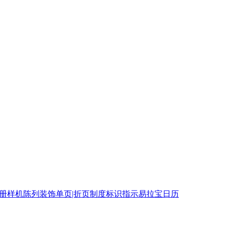
相册
样机
陈列装饰
单页|折页
制度
标识指示
易拉宝
日历