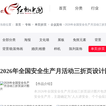
首页
分类
行业
. . .
当前位置：
首页
>
专辑
>
单页|折页
>
企业宣传
>
2026年全国安全生产月活动三折页
全部分类
海报
文化墙
展板
免抠元素
背景
背景墙|装饰画
婚庆|相册
样机
陈列装饰
单页|折页
2026年全国安全生产月活动三折页设计图
【作品介绍】
本2026年全国安全生产月活动三折页设计图片包含1
安全生产月，主题确定为"‌人人讲安全、个个会应