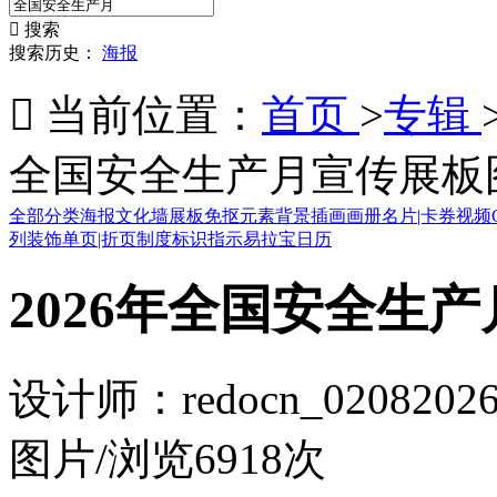

搜索
搜索历史：
海报

当前位置：
首页
>
专辑
全国安全生产月宣传展板图
全部分类
海报
文化墙
展板
免抠元素
背景
插画
画册
名片|卡券
视频
列装饰
单页|折页
制度
标识指示
易拉宝
日历
2026年全国安全生产
设计师：redocn_0208
20
图片
/
浏览6918次