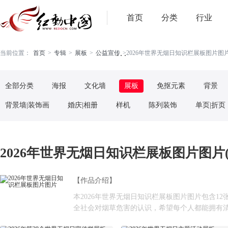
首页
分类
行业
. . .
当前位置：
首页
>
专辑
>
展板
>
公益宣传
>
2026年世界无烟日知识栏展板图片图片(
全部分类
海报
文化墙
展板
免抠元素
背景
背景墙|装饰画
婚庆|相册
样机
陈列装饰
单页|折页
2026年世界无烟日知识栏展板图片图片(1
【作品介绍】
本2026年世界无烟日知识栏展板图片图片包含12张原
全社会对烟草危害的认识，希望每个人都能拥有