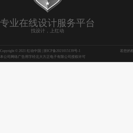
专业在线设计服务平台
找设计，上红动
Copyright © 2021 红动中国 |
浙ICP备2021015139号-1
若您的权利
本公司网络广告用字经北大方正电子有限公司授权许可