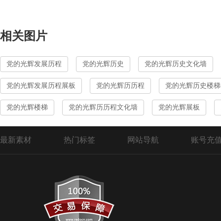
相关图片
党的光辉发展历程
党的光辉历史
党的光辉历史文化墙
党的光辉发展历程展板
党的光辉历历程
党的光辉历史楼梯
党的光辉楼梯
党的光辉历历程文化墙
党的光辉展板
最新素材
热门标签
网站导航
账号充