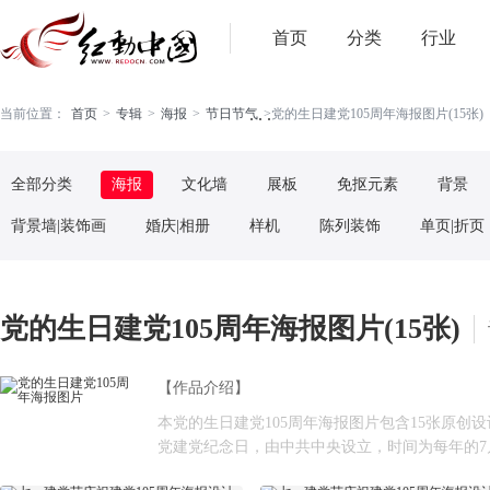
首页
分类
行业
. . .
当前位置：
首页
>
专辑
>
海报
>
节日节气
>
党的生日建党105周年海报图片(15张)
全部分类
海报
文化墙
展板
免抠元素
背景
背景墙|装饰画
婚庆|相册
样机
陈列装饰
单页|折页
党的生日建党105周年海报图片(15张)
【作品介绍】
本党的生日建党105周年海报图片包含15张原
党建党纪念日，由中共中央设立，时间为每年的7