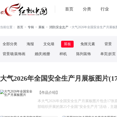
首页
分类
行业
. . .
当前位置：
首页
>
专辑
>
展板
>
消防|安全生产
>
大气2026年全国安全生产月展板图
全部分类
海报
文化墙
展板
免抠元素
背景
背景墙|装饰画
婚庆|相册
样机
陈列装饰
单页|折页
大气2026年全国安全生产月展板图片(17
【作品介绍】
本大气2026年全国安全生产月展板图片包含17张
部组织开展的第25个全国“安全生产月”活动，主