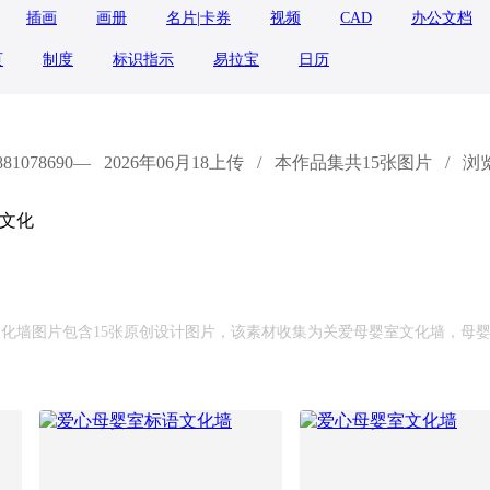
插画
画册
名片|卡券
视频
CAD
办公文档
页
制度
标识指示
易拉宝
日历
1078690—
2026年06月18上传
/
本作品集共15张图片
/
浏览
化墙图片包含15张原创设计图片，该素材收集为关爱母婴室文化墙，‌母