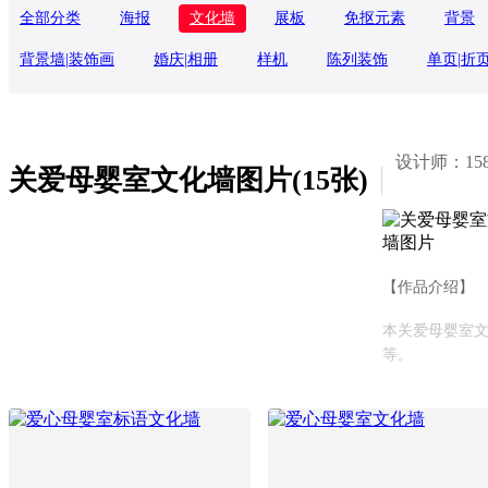
全部分类
海报
文化墙
展板
免抠元素
背景
背景墙|装饰画
婚庆|相册
样机
陈列装饰
单页|折
设计师：1588
关爱母婴室文化墙图片(15张)
【作品介绍】
本关爱母婴室文
等。