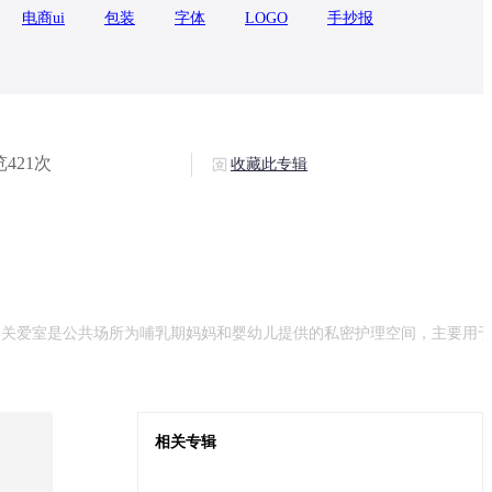
电商ui
包装
字体
LOGO
手抄报
421次
收藏此专辑
婴关爱室‌是公共场所为哺乳期妈妈和婴幼儿提供的私密护理空间，主要用
相关专辑