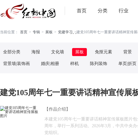
首页
分类
行业
. . .
当前位置：
首页
>
专辑
>
展板
>
党建学习
>
建党105周年七一重要讲话精神宣传展板
全部分类
海报
文化墙
展板
免抠元素
背景
背景墙|装饰画
婚庆|相册
样机
陈列装饰
单页|折页
建党105周年七一重要讲话精神宣传展板图
【作品介绍】
本建党105周年七一重要讲话精神宣传展板图片包
周年，举行一系列活动。2026年3月，中共中央
党组织。