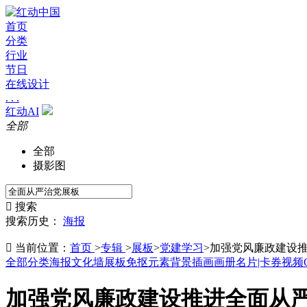
首页
分类
行业
节日
在线设计
. . .
红动AI
全部
全部
摄影图

搜索
搜索历史：
海报

当前位置：
首页
>
专辑
>
展板
>
党建学习
>
加强党风廉政建设推
全部分类
海报
文化墙
展板
免抠元素
背景
插画
画册
名片|卡券
视频
加强党风廉政建设推进全面从严治