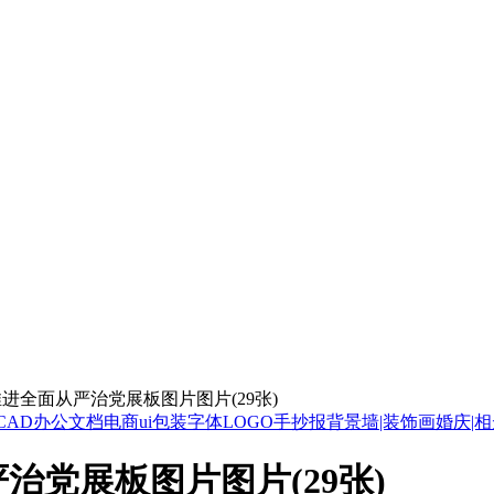
进全面从严治党展板图片图片(29张)
CAD
办公文档
电商ui
包装
字体
LOGO
手抄报
背景墙|装饰画
婚庆|
党展板图片图片(29张)