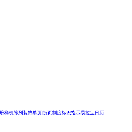
相册
样机
陈列装饰
单页|折页
制度
标识指示
易拉宝
日历