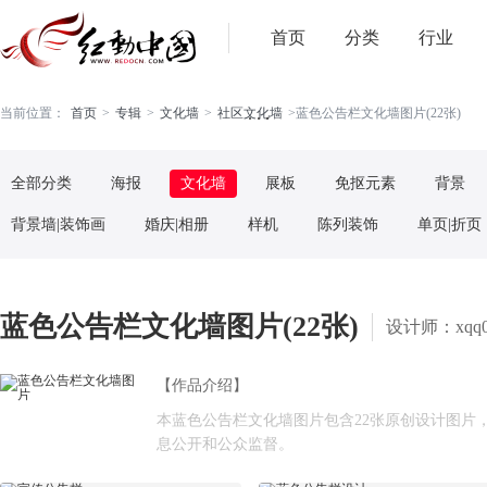
首页
分类
行业
. . .
当前位置：
首页
>
专辑
>
文化墙
>
社区文化墙
>
蓝色公告栏文化墙图片(22张)
全部分类
海报
文化墙
展板
免抠元素
背景
背景墙|装饰画
婚庆|相册
样机
陈列装饰
单页|折页
蓝色公告栏文化墙图片(22张)
设计师：xqq0
【作品介绍】
本蓝色公告栏文化墙图片包含22张原创设计图
息公开和公众监督。