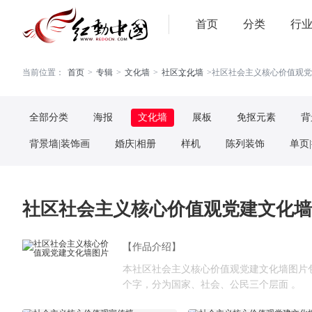
首页
分类
行
. . .
当前位置：
首页
>
专辑
>
文化墙
>
社区文化墙
>
社区社会主义核心价值观党建
全部分类
海报
文化墙
展板
免抠元素
背
背景墙|装饰画
婚庆|相册
样机
陈列装饰
单页
社区社会主义核心价值观党建文化墙图
【作品介绍】
本社区社会主义核心价值观党建文化墙图片包
个字，分为国家、社会、公民三个层面 。