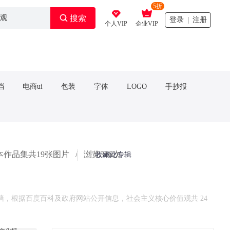
5折



搜索
登录 | 注册
个人VIP
企业VIP
档
电商ui
包装
字体
LOGO
手抄报
本作品集共19张图片
/
浏览316次
收藏此专辑
根据百度百科及政府网站公开信息，‌社会主义核心价值观‌共 24