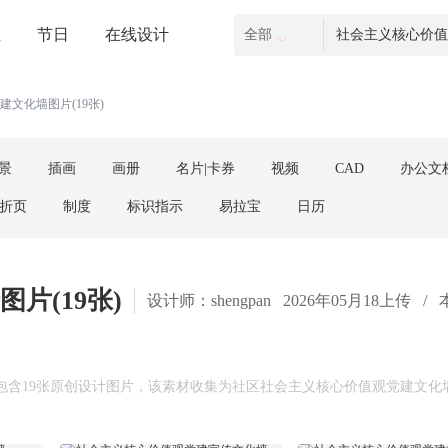
业
节日
在线设计
全部
文化墙图片(19张)
景
插画
画册
名片|卡券
视频
CAD
办公文
|折页
制度
标识指示
易拉宝
日历
片(19张)
设计师：shengpan
2026年05月18上传
/
含19张原创设计图片，该素材收集为社区社会主义核心价值观党建文化墙，