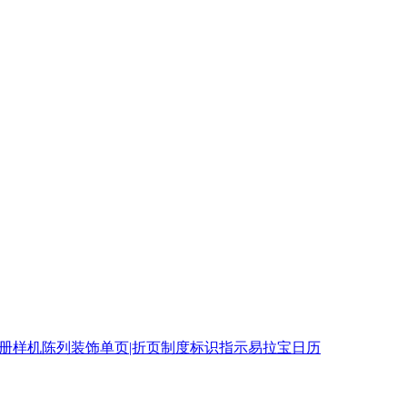
相册
样机
陈列装饰
单页|折页
制度
标识指示
易拉宝
日历