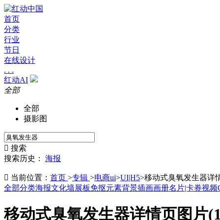
首页
分类
行业
节日
在线设计
. . .
红动AI
全部
全部
摄影图

搜索
搜索历史：
海报

当前位置：
首页
>
专辑
>
电商ui
>
UI|H5
>
移动式臭氧发生器详情页
全部分类
海报
文化墙
展板
免抠元素
背景
插画
画册
名片|卡券
视频
移动式臭氧发生器详情页图片(1