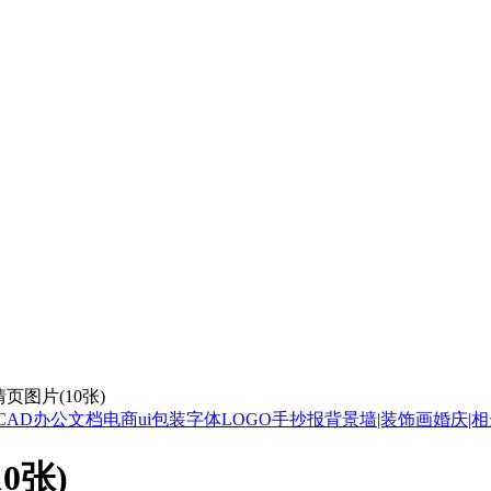
图片(10张)
CAD
办公文档
电商ui
包装
字体
LOGO
手抄报
背景墙|装饰画
婚庆|
0张)