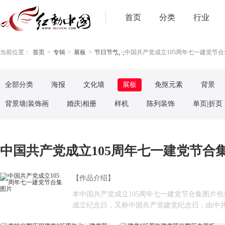
首页
分类
行业
. . .
当前位置：
首页
>
专辑
>
展板
>
节日节气
>
中国共产党成立105周年七一建党节合集
全部分类
海报
文化墙
展板
免抠元素
背景
背景墙|装饰画
婚庆|相册
样机
陈列装饰
单页|折页
中国共产党成立105周年七一建党节合集图
【作品介绍】
本中国共产党成立105周年七一建党节合集图片
成立纪念日，又称中国共产党建党纪念日，由中共