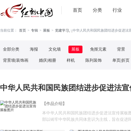
首页
分类
行业
. . .
当前位置：
首页
>
专辑
>
展板
>
党建学习
>
中华人民共和国民族团结进步促进法宣传
全部分类
海报
文化墙
展板
免抠元素
背景
背景墙|装饰画
婚庆|相册
样机
陈列装饰
单页|折页
中华人民共和国民族团结进步促进法宣传
【作品介绍】
本中华人民共和国民族团结进步促进法宣传展板
部以‌铸牢中华民族共同体意识为主线‌，旨在‌促进民