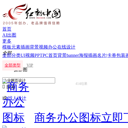
首页
AI出图
更多
模板
元素
插画
背景
视频
办公
在线设计
全部
全部分类
UI
视频
PPT
PC首页
背景
banner海报
插画
名片|卡券
包装
全部
全部类型
VIP
摄影图
414结果

搜索
或
找人设计
商务办公图标
立即