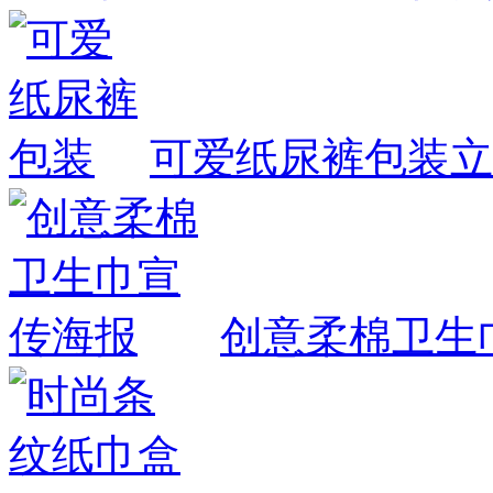
可爱纸尿裤包装
立
创意柔棉卫生