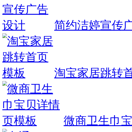
简约洁婷宣传
淘宝家居跳转
微商卫生巾