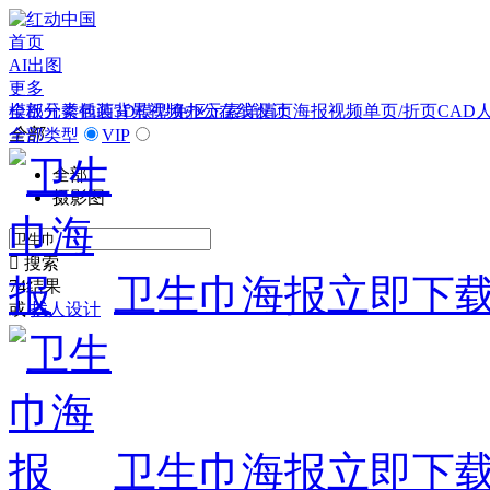
首页
AI出图
更多
模板
全部分类
元素
插画
包装
背景
3D模型
视频
免抠元素
办公
在线设计
详情页
海报
视频
单页/折页
CAD
全部
全部类型
VIP
全部
摄影图

搜索
卫生巾海报
立即下
74结果
或
找人设计
卫生巾海报
立即下