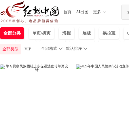
首页
AI出图
更多
全部分类
单页/折页
海报
展板
易拉宝
挂画
视频
婚庆|相册
标识指示
3D模型
全部格式

默认排序

全部类型
VIP