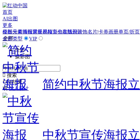
首页
AI出图
更多
模板
全部分类
元素
插画
海报
背景
展板
视频
易拉宝
办公
包装
在线设计
陈列装饰
名片|卡券
画册
单页/折页
全部
全部类型
VIP
全部
摄影图

搜索
简约中秋节海报
立
1450结果
或
找人设计
中秋节宣传海报
立