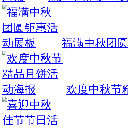
福满中秋团
欢度中秋节