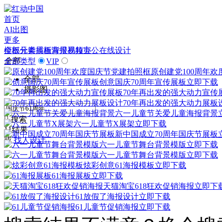
首页
AI出图
更多
模板
全部分类
元素
插画
展板
背景
海报
视频
易拉宝
办公
在线设计
全部
全部类型
VIP
原创建党100周年
全部
创意国庆70周年宣传展板
立即下载
摄影图
70年再出发的强大动力宣传
70年再出发的强大动力展板
六一儿童节关爱儿童海报背景

搜索
六一儿童节X展架
立即下载
11结果
新中国成立70周年国庆节展板
或
找人设计
六一儿童节舞台背景模版
立即下载
六一儿童节舞台背景模版
立即下载
炫彩创意61海报模板
立即下载
61海报展板
立即下载
天猫淘宝618狂欢促销海报
立即下
61放假了海报设计
立即下载
61儿童节促销海报
立即下载