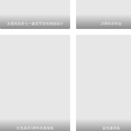
水墨风创意七一建党节宣传海报设计
20周年庆年会
红色喜庆3周年庆典海报
蓝色邀请函