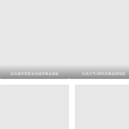
流光城市剪影金色城市峰会展板
红色大气2周年庆典促销海报