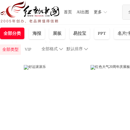
首页
AI出图
更多
全部分类
海报
展板
易拉宝
PPT
名片|
UI
banner海报
文化墙
全部格式

默认排序

全部类型
VIP