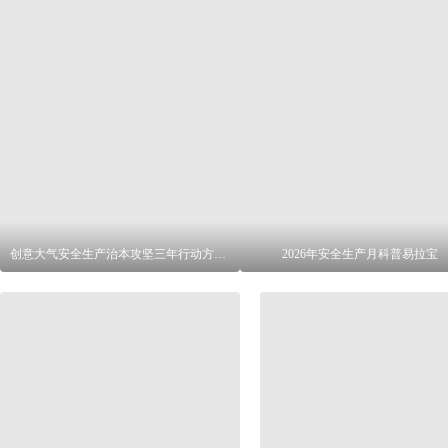
创意大气安全生产治本攻坚三年行动方案挂画
2026年安全生产月科普易拉宝