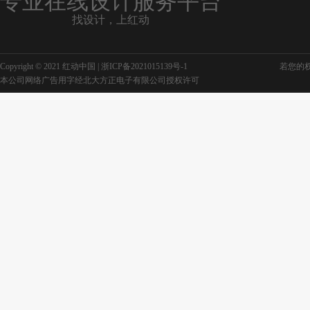
专业在线设计服务平台
找设计，上红动
Copyright © 2021 红动中国 |
浙ICP备2021015139号-1
若您的权利
本公司网络广告用字经北大方正电子有限公司授权许可