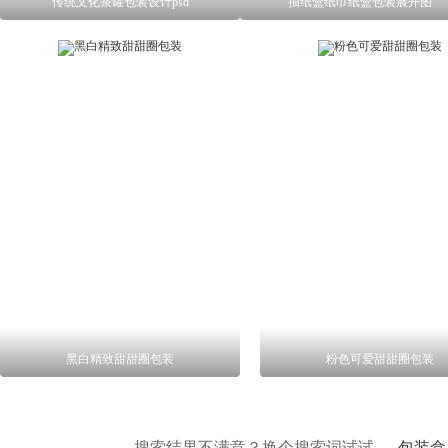
传统文化茶罐包装设计psd
抽纸盒纸巾纸盒包装展开图
黑白精致甜甜圈包装
粉色可爱甜甜圈包装
搜索结果不满意？换个搜索词试试
包装盒