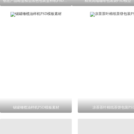
创意产品暗盒模型黑色包装盒样机PSD样机
精美高端咖啡包装袋PSD模型
锡罐橄榄油样机PSD模板素材
凉茶茶叶棉纸茶饼包装PS