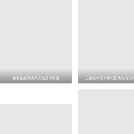
整套创意意境茶文化宣传海报
上善若水茶饼棉纸图案包装设计