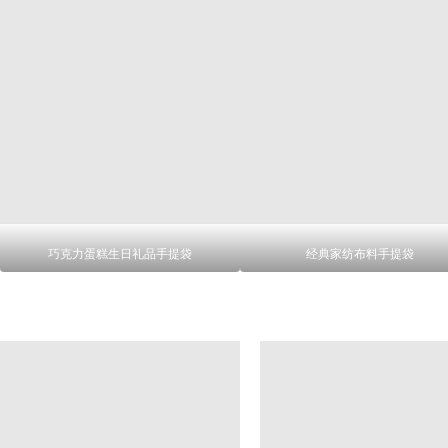
巧克力蛋糕生日礼品手提袋
经典家纺布料手提袋