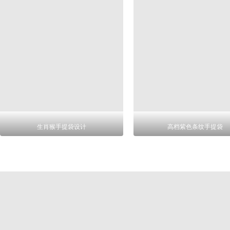
生肖猴手提袋设计
高档紫色条纹手提袋