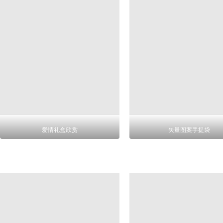
爱情礼盒欣赏
矢量图案手提袋