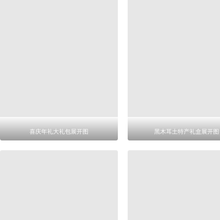
喜庆年礼大礼包展开图
黑木耳土特产礼盒展开图