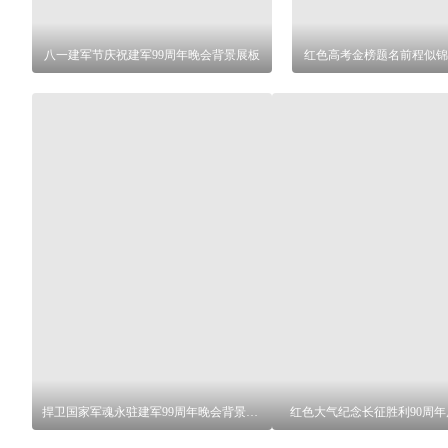
八一建军节庆祝建军99周年晚会背景展板
红色高考金榜题名前程似锦
捍卫国家军魂永驻建军99周年晚会背景展板
红色大气纪念长征胜利90周