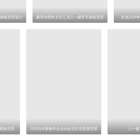
展板背景设计
建军99周年文艺汇演八一建军节展板背景
红色202
年展板背景
2026马年新春年会活动会议红色宽屏背景
八一建