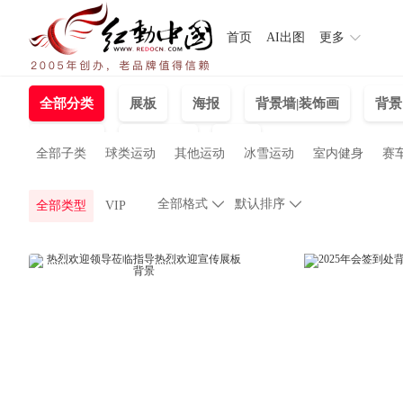
首页
AI出图
更多
全部分类
展板
海报
背景墙|装饰画
背景
节日图片
单页/折页
插画
全部子类
球类运动
其他运动
冰雪运动
室内健身
赛
全部格式

默认排序

全部类型
VIP