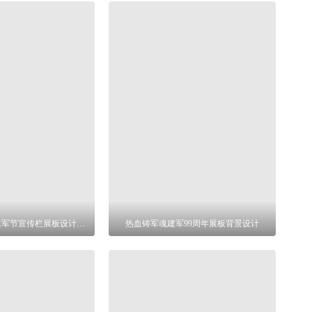
铁血铸军魂八一建军节宣传栏展板设计背景
热血铸军魂建军99周年展板背景设计