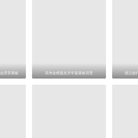
年年会背景展板
高考金榜题名升学宴展板背景
踏云励