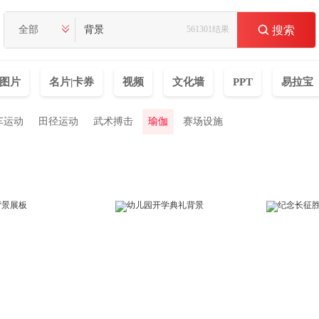
全部
561301结果

搜索
图片
名片|卡券
视频
文化墙
PPT
易拉宝
车运动
田径运动
武术搏击
瑜伽
赛场设施