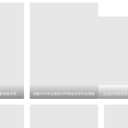
红色喜庆高考金榜题名升学宴展板背景设计
炫酷2026年会盛典马年晚会背景年会展板
红色大气纪念长