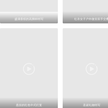
盛满香槟的高脚杯特写
红衣女子户外微笑双手交
悬挂的红色中式灯笼
圣诞礼物特写