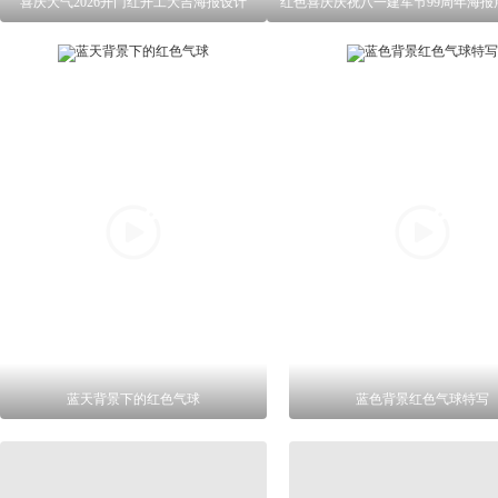
喜庆大气2026开门红开工大吉海报设计
红色喜庆庆祝八一建军节99周年海报
蓝天背景下的红色气球
蓝色背景红色气球特写