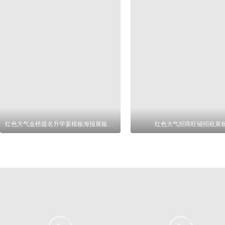
红色大气金榜题名升学宴模板海报展板设计
红色大气招商旺铺招租展