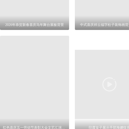
2026年恭贺新春喜庆马年舞台展板背景
中式喜庆祥云福字柱子装饰画背
红色喜庆五一劳动节表彰大会文艺汇演展板
印度女子展示手部海娜纹