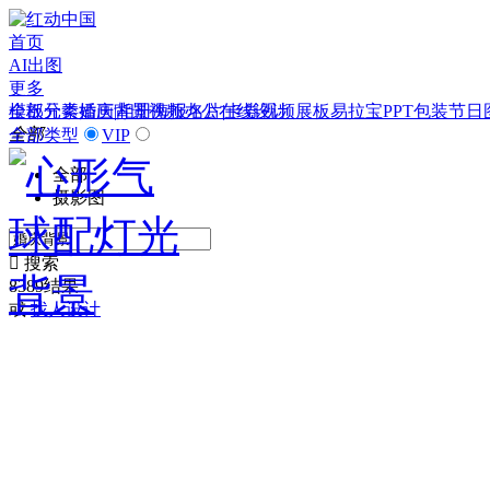
首页
AI出图
更多
模板
全部分类
元素
插画
婚庆|相册
背景
视频
海报
办公
名片|卡券
在线设计
视频
展板
易拉宝
PPT
包装
节日
全部
全部类型
VIP
全部
摄影图

搜索
8389结果
或
找人设计