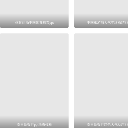
体育运动中国体育彩票ppt
中国旅游局大气年终总结PP
秦皇岛银行ppt动态模板
秦皇岛银行红色大气动态PP