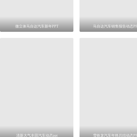
微立体马自达汽车新年PPT
马自达汽车销售报告动态PP
清新大气丰田汽车动态ppt
雪铁龙汽车年终总结动态PP