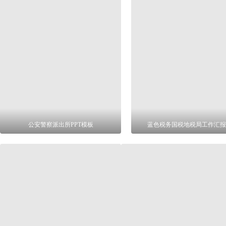
公安警察派出所PPT模板
蓝色税务国税地税局工作汇报P