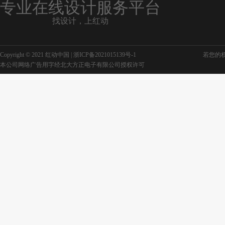
专业在线设计服务平台
找设计，上红动
展板草地
草地蓝天
Copyright © 2021 红动中国 |
浙ICP备2021015139号-1
若您的权利
本公司网络广告用字经北大方正电子有限公司授权许可