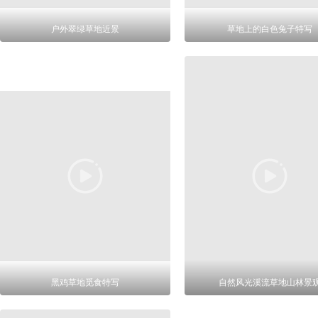
户外翠绿草地近景
草地上的白色兔子特写
黑鸡草地觅食特写
自然风光溪流草地山林景