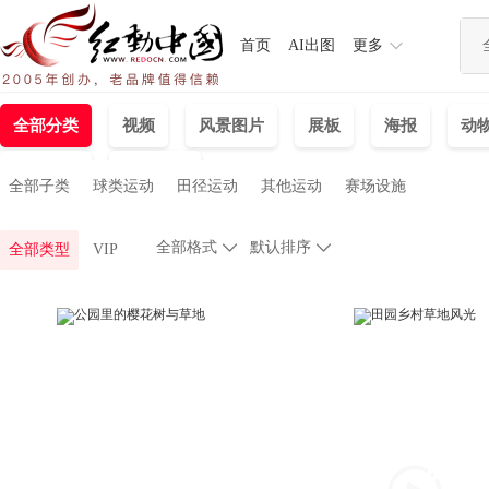
首页
AI出图
更多
全部分类
视频
风景图片
展板
海报
动
人物图片
建筑图片
全部子类
球类运动
田径运动
其他运动
赛场设施
全部格式

默认排序

全部类型
VIP