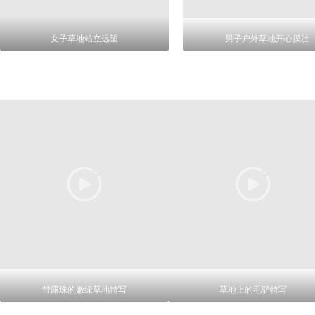
女子草地站立远望
男子户外草地开心摸肚
带露珠的嫩绿草地特写
草地上的毛驴特写