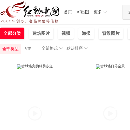
首页
AI出图
更多
全部分类
建筑图片
视频
海报
背景图片
全部格式

默认排序

全部类型
VIP