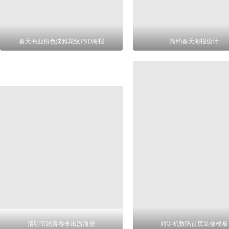
春天商业粉色淡雅花纹PSD海报
简约春天海报设计
清明节踏青春季出游海报
对讲机数码首页装修模板