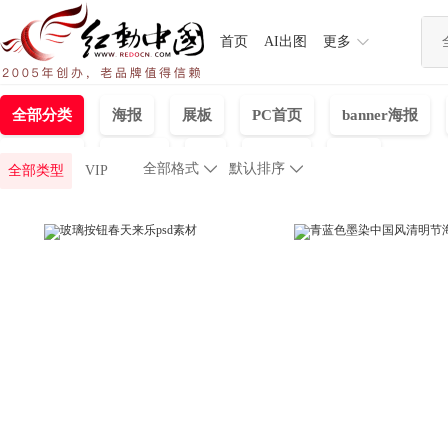
首页
AI出图
更多
全部分类
海报
展板
PC首页
banner海报
免抠元素
手抄报
UI
详情页
包装
全部格式

默认排序

全部类型
VIP