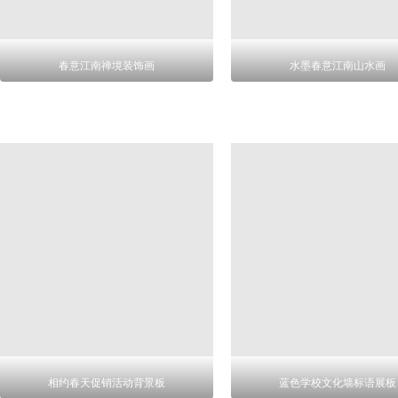
春意江南禅境装饰画
水墨春意江南山水画
相约春天促销活动背景板
蓝色学校文化墙标语展板