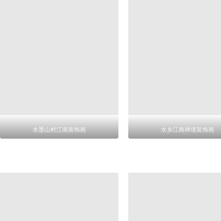
水墨山村江南装饰画
水乡江南禅境装饰画