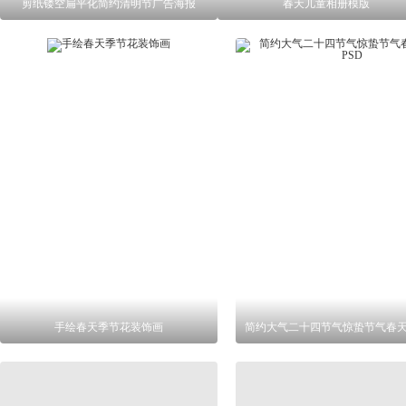
剪纸镂空扁平化简约清明节广告海报
春天儿童相册模版
手绘春天季节花装饰画