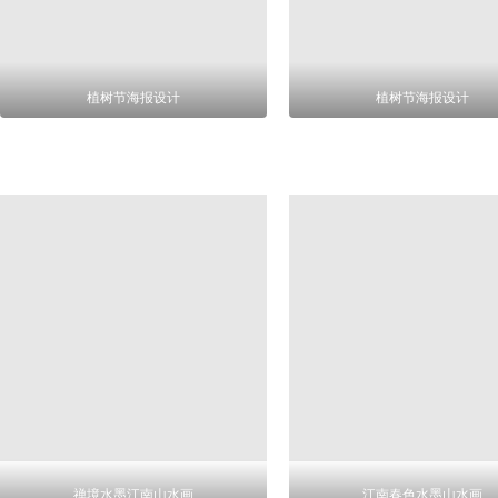
植树节海报设计
植树节海报设计
禅境水墨江南山水画
江南春色水墨山水画