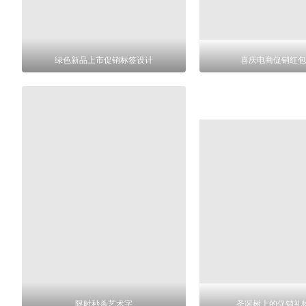
绿色新品上市促销标签设计
喜庆电商促销红包
限时秒杀艺术字
圣诞树上的促销礼