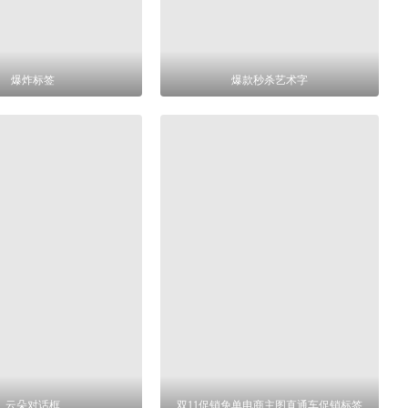
爆炸标签
爆款秒杀艺术字
云朵对话框
双11促销免单电商主图直通车促销标签