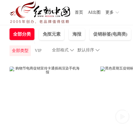
首页
AI出图
更多
全部分类
免抠元素
海报
促销标签(电商类)
主题图片
全部格式

默认排序

全部类型
VIP