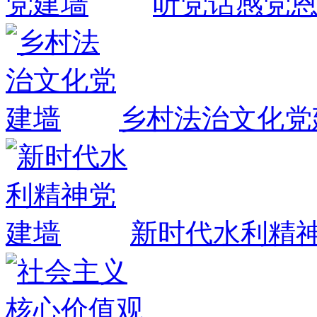
听党话感党
乡村法治文化党
新时代水利精