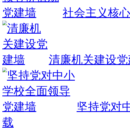
社会主义核
清廉机关建设党
坚持党对
载