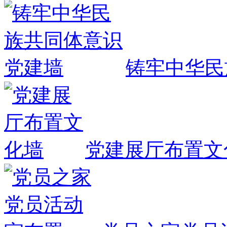
铸牢中华民
党建展厅布置文