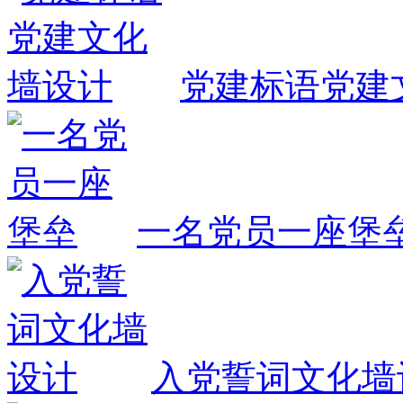
党建标语党建
一名党员一座堡
入党誓词文化