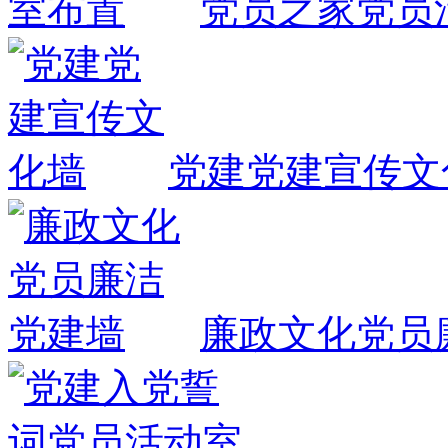
党员之家党员
党建党建宣传文
廉政文化党员