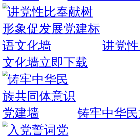
讲党性
文化墙
立即下载
铸牢中华民