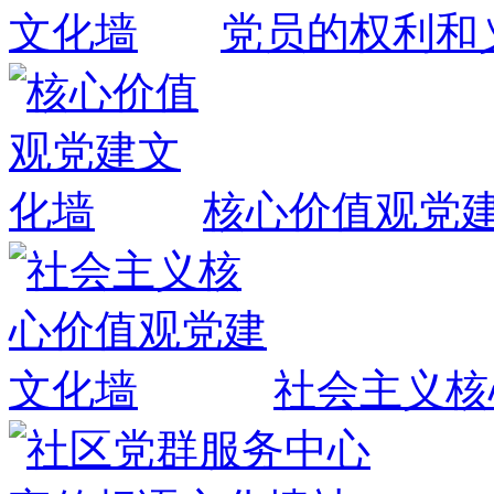
党员的权利和
核心价值观党
社会主义核