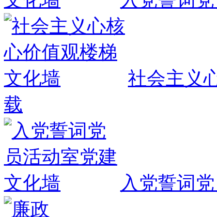
社会主义
载
入党誓词党