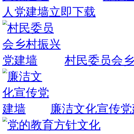
人党建墙
立即下载
村民委员会
廉洁文化宣传党