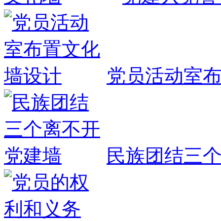
党员活动室
民族团结三