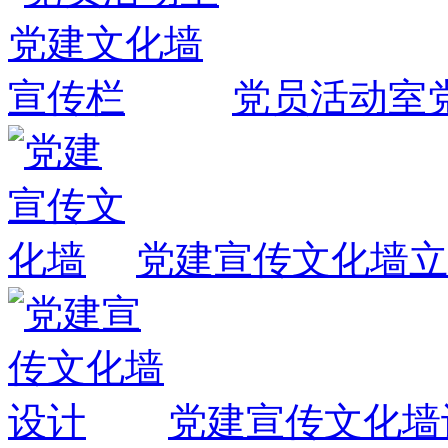
党员活动室
党建宣传文化墙
立
党建宣传文化墙