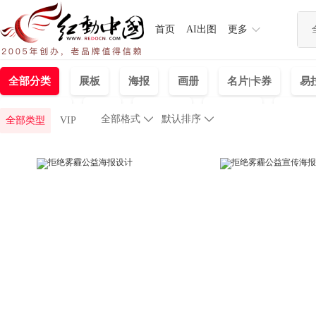
首页
AI出图
更多
全部分类
展板
海报
画册
名片|卡券
易
主图|直通车
挂画
产品设计
标识指示
PC首
全部格式

默认排序

全部类型
VIP