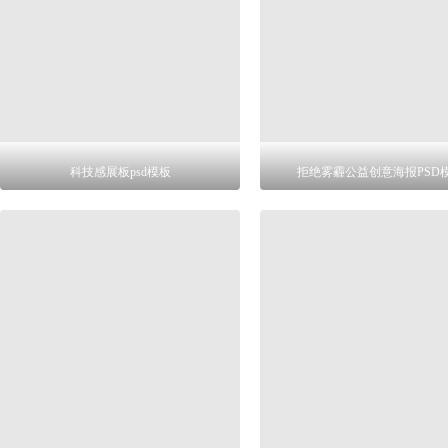
科技感展板psd模板
拒绝雾霾公益创意海报PSD