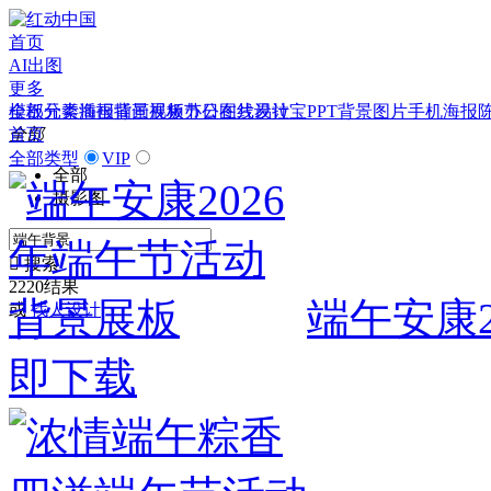
首页
AI出图
更多
模板
全部分类
元素
插画
海报
背景
插画
视频
展板
办公
节日图片
在线设计
易拉宝
PPT
背景图片
手机海报
全部
首页
全部类型
VIP
全部
摄影图

搜索
2220结果
端午安康
或
找人设计
即下载