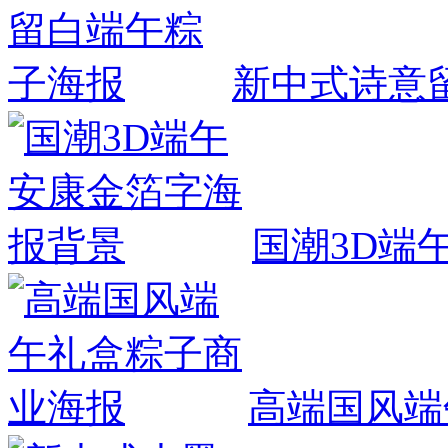
新中式诗意
国潮3D端
高端国风端