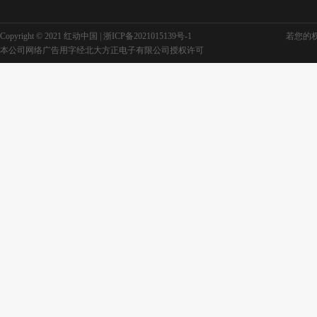
Copyright © 2021 红动中国 |
浙ICP备2021015139号-1
若您的权利
端午节粽子卡通图片素材
本公司网络广告用字经北大方正电子有限公司授权许可