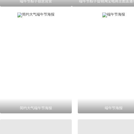
端午节粽子创意背景
端午节粽子促销淘宝电商主图直通
简约大气端午节海报
端午节海报