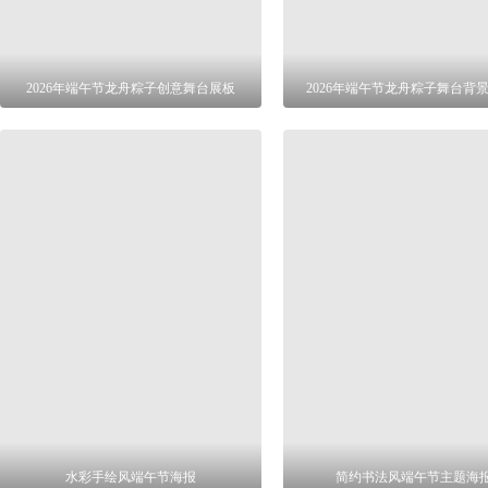
2026年端午节龙舟粽子创意舞台展板
2026年端午节龙舟粽子舞台背景
水彩手绘风端午节海报
简约书法风端午节主题海