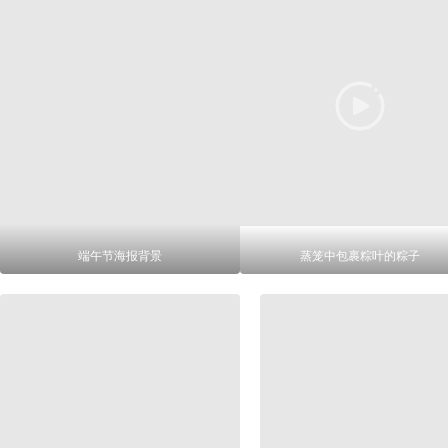
端午节海报背景
蒸笼中包裹粽叶的粽子