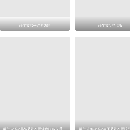
端午节粽子红枣馅绿
端午节促销海报
端午节活动美陈装饰布置摊位绿色卡通设计
端午节商超活动氛围装饰布置陈