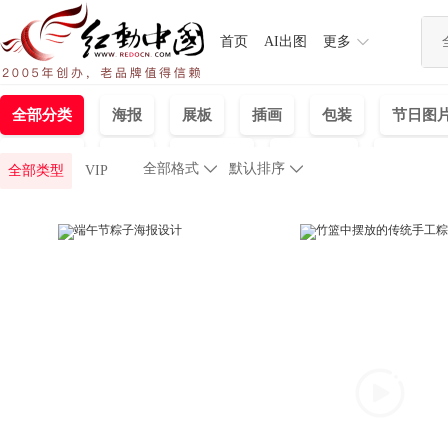
首页
AI出图
更多
全部分类
海报
展板
插画
包装
节日图
手机海报
视频
标识指示
单页/折页
banner
全部格式

默认排序

全部类型
VIP