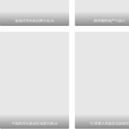
贴墙式导向标识牌大全cdr
精华物料地产VI设计
中国风导向悬挂区域展示牌cdr
SU草图大师庭院花园模型