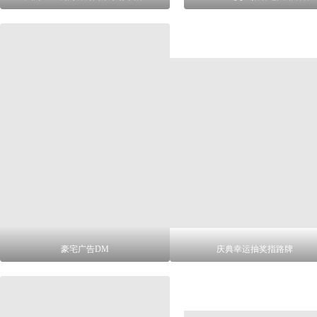
豪宅广告DM
庆典幸运抽奖指路牌