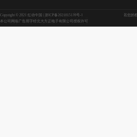
Copyright © 2021 红动中国 |
浙ICP备2021015139号-1
若您的权利
房地产户外广
本公司网络广告用字经北大方正电子有限公司授权许可