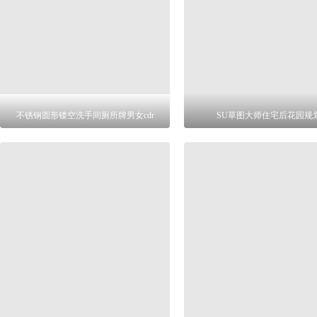
不锈钢圆形镂空洗手间厕所牌男女cdr
SU草图大师住宅后花园规