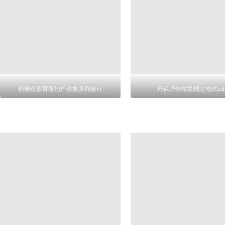
艳丽色彩背景地产道旗系列设计
环保户外垃圾桶立地式cdr