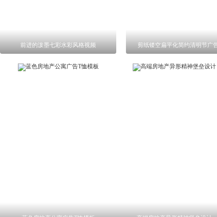
前进的泼墨七彩水彩风格视频
剪纸镂空扁平化简约清明节广