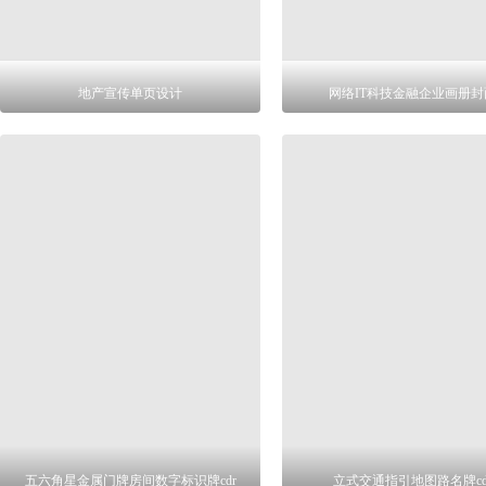
地产宣传单页设计
网络IT科技金融企业画册封
五六角星金属门牌房间数字标识牌cdr
立式交通指引地图路名牌cd